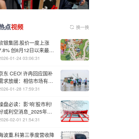
热点
视频
换一换
软银集团.股价一度上涨
7.8% 创8月12日以来最大
涨幅
2026-01-24 03:06:31
京东 CEO! 许冉回应国补
需求放缓：相信市场有预
期，增长动力将更加多元
2026-01-28 17:59:31
化
操盘必读：影‘响’股市利!
好或利空消息_2025年10
月23日_财经新闻
2026-02-01 21:54:31
海波重.科第三季度营收降