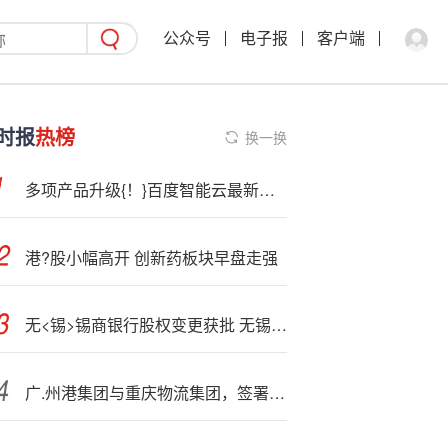
公众号
电子报
客户端
时报
热榜
换一换
多项产品升级{！}百度智能云最新发布
港?股小幅高开 创新药板块早盘走强
无<锡>锡商银行股权变更获批 无锡市国联发展（集团）将受让5亿股股份
广.州港集团与重庆物流集团，签署战略合作协议！