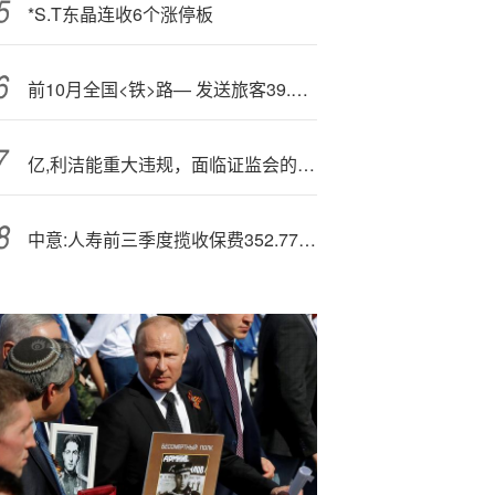
*S.T东晶连收6个涨停板
前10月全国<铁>路— 发送旅客39.5亿人次
亿,利洁能重大违规，面临证监会的巨额罚款，部分股民可索赔损失！
中意:人寿前三季度揽收保费352.77亿、净利15.03亿，年内董事长、总精算师接连变动