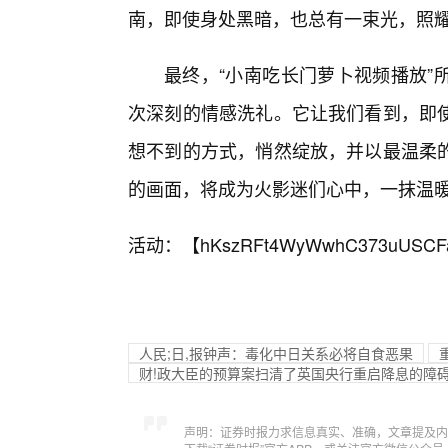
南，即使身处黑暗，也总有一束光，照
最终，“小南吃长门萝卜视频播放”
次深刻的情感洗礼。它让我们看到，即
想不到的方式，悄然绽放，并以最温柔
的画面，将成为火影迷们心中，一抹温
活动：【
hKszRFt4WyWwhC373uUSCF
人民;日,报钟声：毒化中日关系必将自食恶果
财!政大臣的预算案扫清了英国央行重启降息的障
声明：证券时报力求信息真实、准确，文章提及内