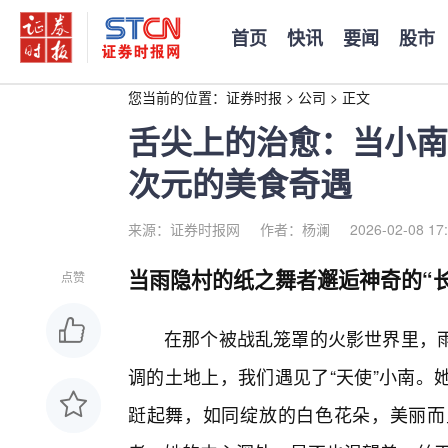
首页
快讯
要闻
股市
您当前的位置：
证券时报
>
公司
>
正文
舌尖上的治愈：当小南
次元的美食奇遇
来源：证券时报网
作者：杨澜
2026-02-08 17
当雨隐村的纸之舞者邂逅神奇的“长
点赞
在那个被战乱笼罩的火影世界里，
调的土地上，我们遇见了“天使”小南。
跹起舞，如同绽放的白色花朵，美丽而