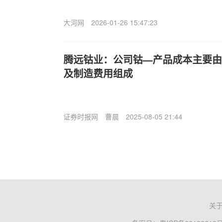
大河网
2026-01-26 15:47:23
腾远钴业：公司钴—产品成本主要由
及制造费用组成
证券时报网
曹晨
2025-08-05 21:44
关